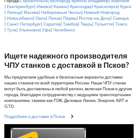
Города:
| Архангельск
| Белгород
| Брянск
| Владимир
| Воронеж
| Екатеринбург
| Ижевск
| Казань
| Краснодар
| Красноярск
| Курск
| Липецк
| Москва
| Набережные Челны
| Нижний Новгород
| Новосибирск
| Омск
| Пенза
| Пермь
| Ростов-на-Дону
| Самара
| Санкт-Петербург
| Саратов
| Тамбов
| Тверь
| Тольятти
| Томск
| Тула
| Ульяновск
| Уфа
| Челябинск
Ищете надежного производителя
ЧПУ станков с доставкой в Псков?
Мы предлагаем удобные и безопасные варианты доставки
наших станков по всей территории России. Наши ЧПУ станки
могут быть доставлены в любой регион, включая Псков и другие
города, благодаря сотрудничеству с ведущими транспортными
компаниями, такими как ПЭК, Деловые Линии, Энергия, КИТ и
GTD.
Подробнее о доставке в Псков