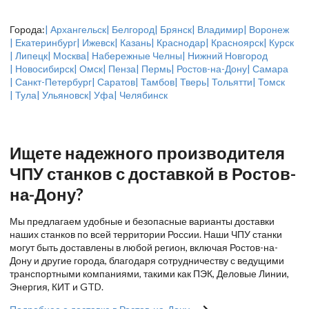
Города:
| Архангельск
| Белгород
| Брянск
| Владимир
| Воронеж
| Екатеринбург
| Ижевск
| Казань
| Краснодар
| Красноярск
| Курск
| Липецк
| Москва
| Набережные Челны
| Нижний Новгород
| Новосибирск
| Омск
| Пенза
| Пермь
| Ростов-на-Дону
| Самара
| Санкт-Петербург
| Саратов
| Тамбов
| Тверь
| Тольятти
| Томск
| Тула
| Ульяновск
| Уфа
| Челябинск
Ищете надежного производителя
ЧПУ станков с доставкой в Ростов-
на-Дону?
Мы предлагаем удобные и безопасные варианты доставки
наших станков по всей территории России. Наши ЧПУ станки
могут быть доставлены в любой регион, включая Ростов-на-
Дону и другие города, благодаря сотрудничеству с ведущими
транспортными компаниями, такими как ПЭК, Деловые Линии,
Энергия, КИТ и GTD.