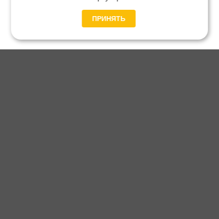
ПРИНЯТЬ
Главная
Каталог
Блог
Доставка и оплата
Контакты
Каталог станков:
Для дома
3D обработка
Для балясин