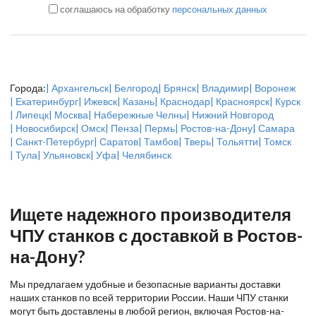
соглашаюсь на обработку
персональных данных
Города:
| Архангельск
| Белгород
| Брянск
| Владимир
| Воронеж
| Екатеринбург
| Ижевск
| Казань
| Краснодар
| Красноярск
| Курск
| Липецк
| Москва
| Набережные Челны
| Нижний Новгород
| Новосибирск
| Омск
| Пенза
| Пермь
| Ростов-на-Дону
| Самара
| Санкт-Петербург
| Саратов
| Тамбов
| Тверь
| Тольятти
| Томск
| Тула
| Ульяновск
| Уфа
| Челябинск
Ищете надежного производителя
ЧПУ станков с доставкой в Ростов-
на-Дону?
Мы предлагаем удобные и безопасные варианты доставки
наших станков по всей территории России. Наши ЧПУ станки
могут быть доставлены в любой регион, включая Ростов-на-