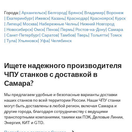
Города:
| Архангельск
| Белгород
| Брянск
| Владимир
| Воронеж
| Екатеринбург
| Ижевск
| Казань
| Краснодар
| Красноярск
| Курск
| Липецк
| Москва
| Набережные Челны
| Нижний Новгород
| Новосибирск
| Омск
| Пенза
| Пермь
| Ростов-на-Дону
| Самара
| Санкт-Петербург
| Саратов
| Тамбов
| Тверь
| Тольятти
| Томск
| Тула
| Ульяновск
| Уфа
| Челябинск
Ищете надежного производителя
ЧПУ станков с доставкой в
Самара?
Мы предлагаем удобные и безопасные варианты доставки
наших станков по всей территории России. Наши ЧПУ станки
могут быть доставлены в любой регион, включая Самара и
другие города, благодаря сотрудничеству с ведущими
транспортными компаниями, такими как ПЭК, Деловые Линии,
Энергия, КИТ и GTD.