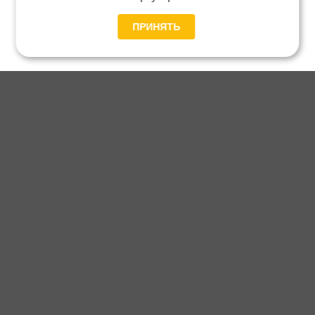
ПРИНЯТЬ
Главная
Каталог
Блог
Доставка и оплата
Контакты
Каталог станков:
Для дома
3D обработка
Для балясин