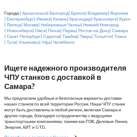
Города:
| Архангельск
| Белгород
| Брянск
| Владимир
| Воронеж
| Екатеринбург
| Ижевск
| Казань
| Краснодар
| Красноярск
| Курск
| Липецк
| Москва
| Набережные Челны
| Нижний Новгород
| Новосибирск
| Омск
| Пенза
| Пермь
| Ростов-на-Дону
| Самара
| Санкт-Петербург
| Саратов
| Тамбов
| Тверь
| Тольятти
| Томск
| Тула
| Ульяновск
| Уфа
| Челябинск
Ищете надежного производителя
ЧПУ станков с доставкой в
Самара?
Мы предлагаем удобные и безопасные варианты доставки
наших станков по всей территории России. Наши ЧПУ станки
могут быть доставлены в любой регион, включая Самара и
другие города, благодаря сотрудничеству с ведущими
транспортными компаниями, такими как ПЭК, Деловые Линии,
Энергия, КИТ и GTD.