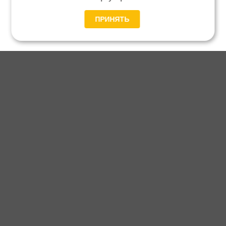
ПРИНЯТЬ
Главная
Каталог
Блог
Доставка и оплата
Контакты
Каталог станков:
Для дома
3D обработка
Для балясин