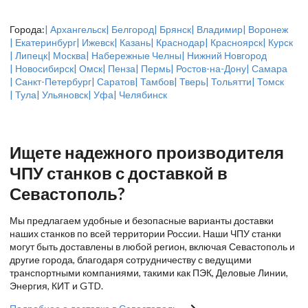
Города:
| Архангельск
| Белгород
| Брянск
| Владимир
| Воронеж
| Екатеринбург
| Ижевск
| Казань
| Краснодар
| Красноярск
| Курск
| Липецк
| Москва
| Набережные Челны
| Нижний Новгород
| Новосибирск
| Омск
| Пенза
| Пермь
| Ростов-на-Дону
| Самара
| Санкт-Петербург
| Саратов
| Тамбов
| Тверь
| Тольятти
| Томск
| Тула
| Ульяновск
| Уфа
| Челябинск
Ищете надежного производителя
ЧПУ станков с доставкой в
Севастополь?
Мы предлагаем удобные и безопасные варианты доставки
наших станков по всей территории России. Наши ЧПУ станки
могут быть доставлены в любой регион, включая Севастополь и
другие города, благодаря сотрудничеству с ведущими
транспортными компаниями, такими как ПЭК, Деловые Линии,
Энергия, КИТ и GTD.