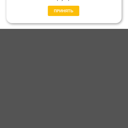
ПРИНЯТЬ
Главная
Каталог
Блог
Доставка и оплата
Контакты
Каталог станков:
Для дома
3D обработка
Для балясин