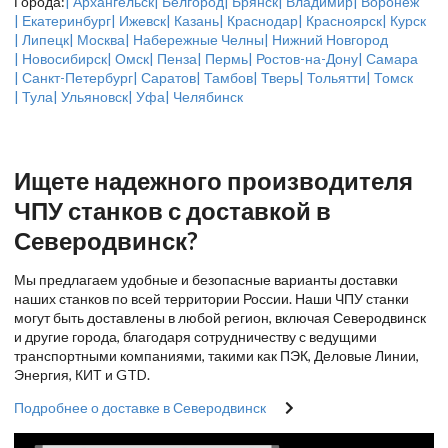
Города:
| Архангельск
| Белгород
| Брянск
| Владимир
| Воронеж
| Екатеринбург
| Ижевск
| Казань
| Краснодар
| Красноярск
| Курск
| Липецк
| Москва
| Набережные Челны
| Нижний Новгород
| Новосибирск
| Омск
| Пенза
| Пермь
| Ростов-на-Дону
| Самара
| Санкт-Петербург
| Саратов
| Тамбов
| Тверь
| Тольятти
| Томск
| Тула
| Ульяновск
| Уфа
| Челябинск
Ищете надежного производителя
ЧПУ станков с доставкой в
Северодвинск?
Мы предлагаем удобные и безопасные варианты доставки
наших станков по всей территории России. Наши ЧПУ станки
могут быть доставлены в любой регион, включая Северодвинск
и другие города, благодаря сотрудничеству с ведущими
транспортными компаниями, такими как ПЭК, Деловые Линии,
Энергия, КИТ и GTD.
Подробнее о доставке в Северодвинск