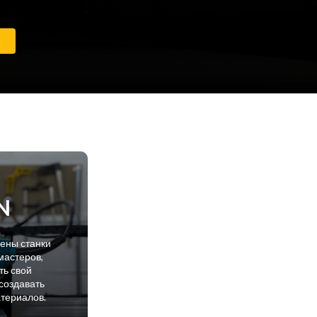
е
N
лены станки
мастеров,
ть свой
создавать
атериалов.