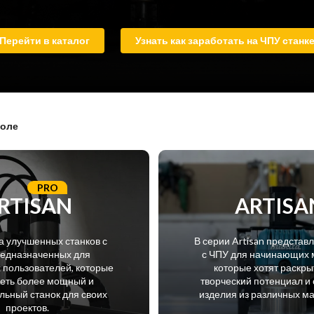
Перейти в каталог
Узнать как заработать на ЧПУ станк
поле
PRO
RTISAN
ARTISA
а улучшенных станков с
В серии Artisan представ
редназначенных для
с ЧПУ для начинающих 
пользователей, которые
которые хотят раскры
меть более мощный и
творческий потенциал и 
ьный станок для своих
изделия из различных м
проектов.