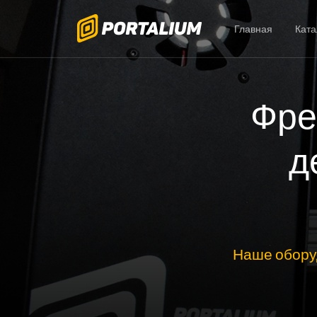
Главная
Ката
Фре
д
Наше обору