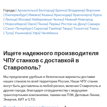
Города:
| Архангельск
| Белгород
| Брянск
| Владимир
| Воронеж
| Екатеринбург
| Ижевск
| Казань
| Краснодар
| Красноярск
| Курск
| Липецк
| Москва
| Набережные Челны
| Нижний Новгород
| Новосибирск
| Омск
| Пенза
| Пермь
| Ростов-на-Дону
| Самара
| Санкт-Петербург
| Саратов
| Тамбов
| Тверь
| Тольятти
| Томск
| Тула
| Ульяновск
| Уфа
| Челябинск
Ищете надежного производителя
ЧПУ станков с доставкой в
Ставрополь?
Мы предлагаем удобные и безопасные варианты доставки
наших станков по всей территории России. Наши ЧПУ станки
могут быть доставлены в любой регион, включая Ставрополь и
другие города, благодаря сотрудничеству с ведущими
транспортными компаниями, такими как ПЭК, Деловые Линии,
Энергия, КИТ и GTD.