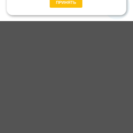
ПРИНЯТЬ
Главная
Каталог
Блог
Доставка и оплата
Контакты
Каталог станков:
Для дома
3D обработка
Для балясин
Для мебели
Для фанеры
Напольные
Для дерева
Для пластика
Универсальные