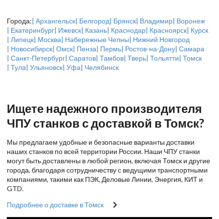
Города:
| Архангельск
| Белгород
| Брянск
| Владимир
| Воронеж
| Екатеринбург
| Ижевск
| Казань
| Краснодар
| Красноярск
| Курск
| Липецк
| Москва
| Набережные Челны
| Нижний Новгород
| Новосибирск
| Омск
| Пенза
| Пермь
| Ростов-на-Дону
| Самара
| Санкт-Петербург
| Саратов
| Тамбов
| Тверь
| Тольятти
| Томск
| Тула
| Ульяновск
| Уфа
| Челябинск
Ищете надежного производителя
ЧПУ станков с доставкой в Томск?
Мы предлагаем удобные и безопасные варианты доставки
наших станков по всей территории России. Наши ЧПУ станки
могут быть доставлены в любой регион, включая Томск и другие
города, благодаря сотрудничеству с ведущими транспортными
компаниями, такими как ПЭК, Деловые Линии, Энергия, КИТ и
GTD.
Подробнее о доставке в Томск