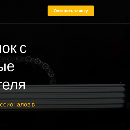
Оставить заявку
ок с
ые
теля
ссионалов в