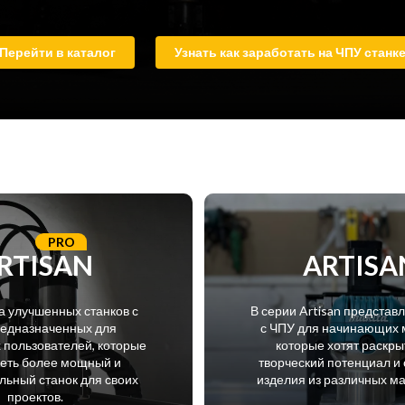
Перейти в каталог
Узнать как заработать на ЧПУ станк
PRO
RTISAN
ARTISA
а улучшенных станков с
В серии Artisan представ
редназначенных для
с ЧПУ для начинающих 
пользователей, которые
которые хотят раскры
меть более мощный и
творческий потенциал и 
ьный станок для своих
изделия из различных м
проектов.