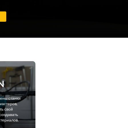
е
N
лены станки
мастеров,
ть свой
создавать
атериалов.