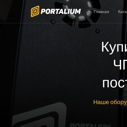
Главная
Ката
Куп
Ч
пос
Наше обору