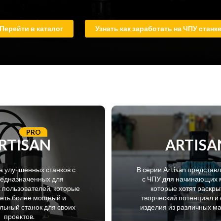
Перейти в каталог
Узнать как заработать на ЧПУ станк
PRO
RTISAN
ARTISA
а улучшенных станков с
В серии Artisan представ
редназначенных для
с ЧПУ для начинающих 
пользователей, которые
которые хотят раскры
меть более мощный и
творческий потенциал и 
ьный станок для своих
изделия из различных м
проектов.