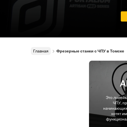
Главная
Фрезерные станки с ЧПУ в Томске
A
Это линейк
ЧПУ, п
начинающих 
хотят и
функционал