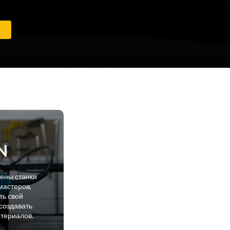
е
N
лены станки
мастеров,
ть свой
создавать
атериалов.