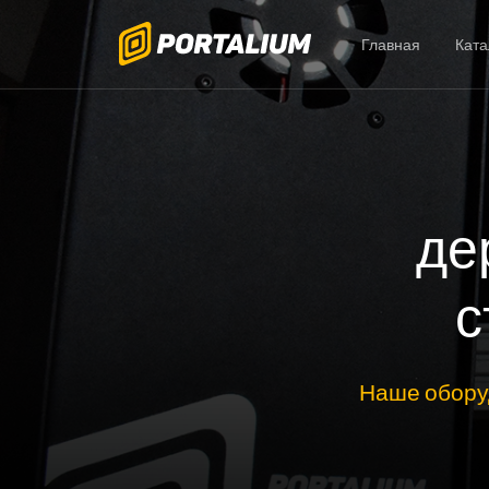
Главная
Ката
де
с
Наше обору