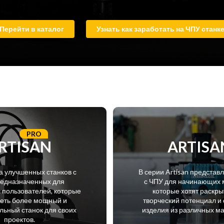
Перейти в каталог
Узнать как заработать на ЧПУ станк
PRO
RTISAN
ARTISA
а улучшенных станков с
В серии Artisan представ
редназначенных для
с ЧПУ для начинающих 
пользователей, которые
которые хотят раскры
меть более мощный и
творческий потенциал и 
ьный станок для своих
изделия из различных м
проектов.