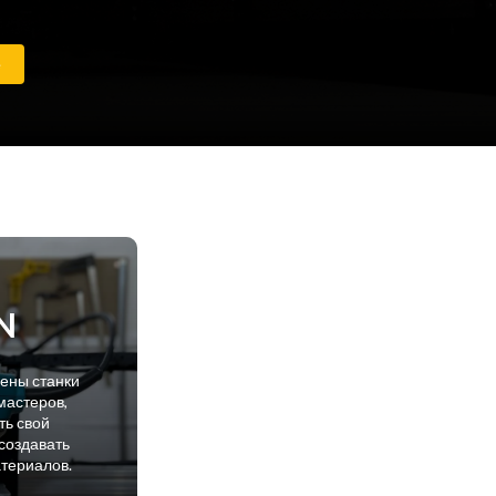
е
N
лены станки
мастеров,
ть свой
создавать
атериалов.