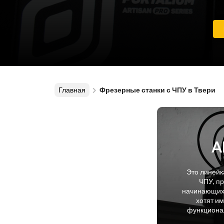
Главная
Фрезерные станки с ЧПУ в Твери
A
Это линейк
ЧПУ, п
начинающих 
хотят и
функционал