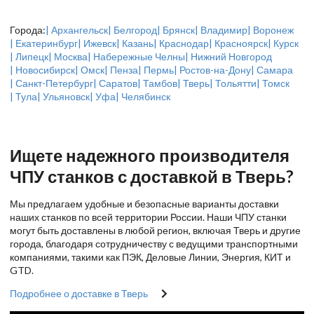
Города:
| Архангельск
| Белгород
| Брянск
| Владимир
| Воронеж
| Екатеринбург
| Ижевск
| Казань
| Краснодар
| Красноярск
| Курск
| Липецк
| Москва
| Набережные Челны
| Нижний Новгород
| Новосибирск
| Омск
| Пенза
| Пермь
| Ростов-на-Дону
| Самара
| Санкт-Петербург
| Саратов
| Тамбов
| Тверь
| Тольятти
| Томск
| Тула
| Ульяновск
| Уфа
| Челябинск
Ищете надежного производителя
ЧПУ станков с доставкой в Тверь?
Мы предлагаем удобные и безопасные варианты доставки
наших станков по всей территории России. Наши ЧПУ станки
могут быть доставлены в любой регион, включая Тверь и другие
города, благодаря сотрудничеству с ведущими транспортными
компаниями, такими как ПЭК, Деловые Линии, Энергия, КИТ и
GTD.
Подробнее о доставке в Тверь