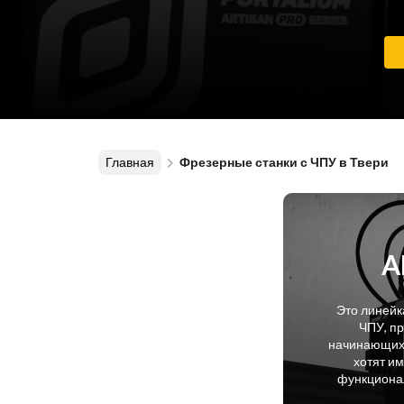
Главная
Фрезерные станки с ЧПУ в Твери
A
Это линейк
ЧПУ, п
начинающих 
хотят и
функционал