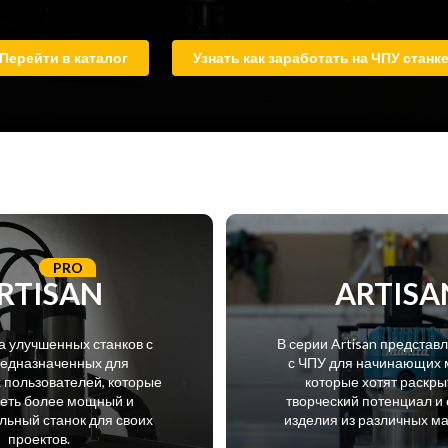
Перейти в каталог
Узнать как заработать на ЧПУ станк
PRO
RTISAN
ARTISA
а улучшенных станков с
В серии Artisan представ
редназначенных для
с ЧПУ для начинающих 
пользователей, которые
которые хотят раскры
меть более мощный и
творческий потенциал и 
ьный станок для своих
изделия из различных м
проектов.