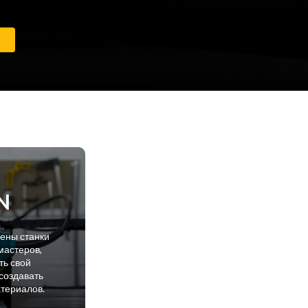
е
N
лены станки
мастеров,
ть свой
создавать
атериалов.