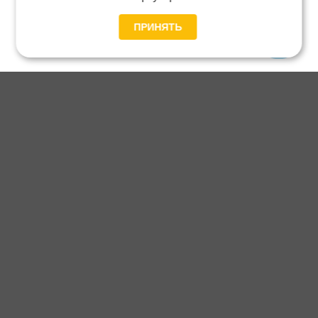
ПРИНЯТЬ
Главная
Каталог
Блог
Доставка и оплата
Контакты
Каталог станков:
Для дома
3D обработка
Для балясин