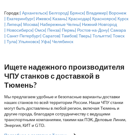
Города:
| Архангельск
| Белгород
| Брянск
| Владимир
| Воронеж
| Екатеринбург
| Ижевск
| Казань
| Краснодар
| Красноярск
| Курск
| Липецк
| Москва
| Набережные Челны
| Нижний Новгород
| Новосибирск
| Омск
| Пенза
| Пермь
| Ростов-на-Дону
| Самара
| Санкт-Петербург
| Саратов
| Тамбов
| Тверь
| Тольятти
| Томск
| Тула
| Ульяновск
| Уфа
| Челябинск
Ищете надежного производителя
ЧПУ станков с доставкой в
Тюмень?
Мы предлагаем удобные и безопасные варианты доставки
наших станков по всей территории России. Наши ЧПУ станки
могут быть доставлены в любой регион, включая Тюмень и
другие города, благодаря сотрудничеству с ведущими
транспортными компаниями, такими как ПЭК, Деловые Линии,
Энергия, КИТ и GTD.