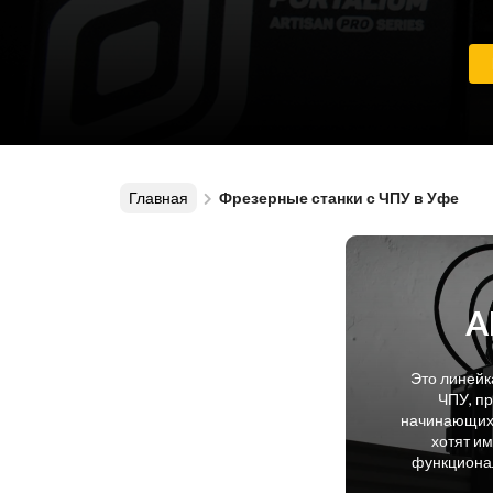
Главная
Фрезерные станки с ЧПУ в Уфе
A
Это линейк
ЧПУ, п
начинающих 
хотят и
функционал