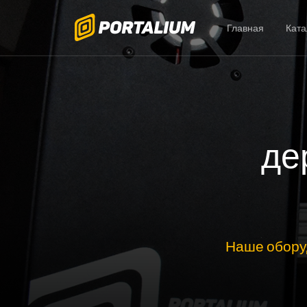
Главная
Ката
де
Наше обору