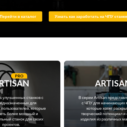
Перейти в каталог
Узнать как заработать на ЧПУ станк
PRO
RTISAN
ARTISA
а улучшенных станков с
В серии Artisan представ
редназначенных для
с ЧПУ для начинающих 
пользователей, которые
которые хотят раскры
меть более мощный и
творческий потенциал и 
ьный станок для своих
изделия из различных м
проектов.