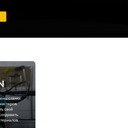
е
N
лены станки
мастеров,
ть свой
создавать
атериалов.