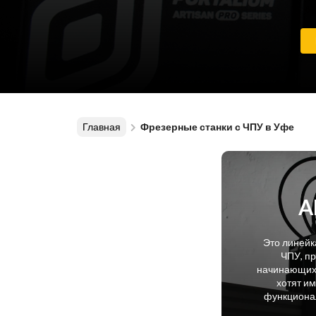
Главная
Фрезерные станки с ЧПУ в Уфе
A
Это линейк
ЧПУ, п
начинающих 
хотят и
функционал