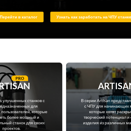
Перейти в каталог
Узнать как заработать на ЧПУ станк
PRO
RTISAN
ARTISA
а улучшенных станков с
В серии Artisan представ
редназначенных для
с ЧПУ для начинающих 
пользователей, которые
которые хотят раскры
меть более мощный и
творческий потенциал и 
ьный станок для своих
изделия из различных м
проектов.