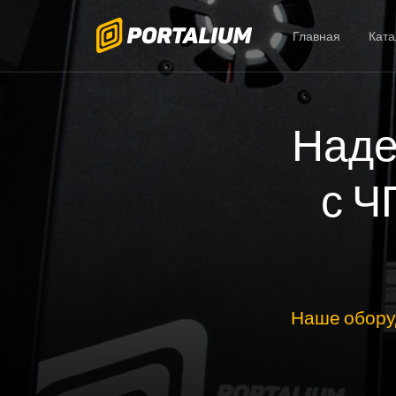
Главная
Ката
Наде
с Ч
Наше обору