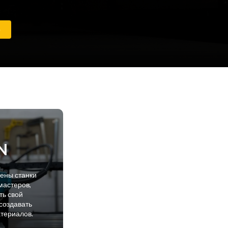
е
N
лены станки
мастеров,
ть свой
создавать
атериалов.