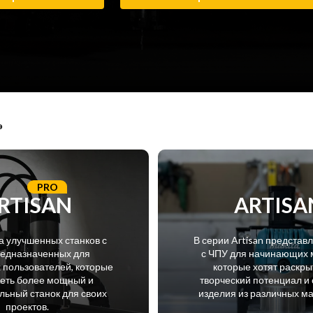
э
PRO
RTISAN
ARTISA
а улучшенных станков с
В серии Artisan представ
редназначенных для
с ЧПУ для начинающих 
пользователей, которые
которые хотят раскры
меть более мощный и
творческий потенциал и 
ьный станок для своих
изделия из различных м
проектов.