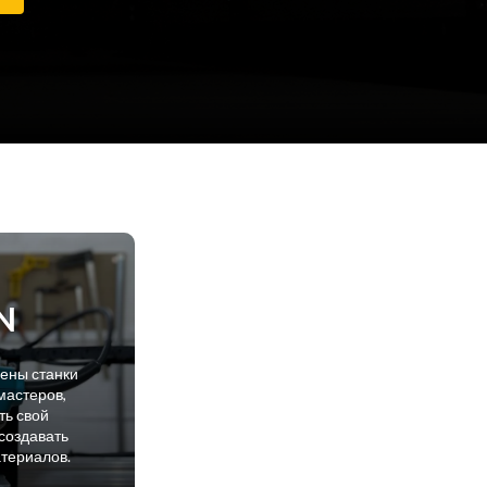
N
лены станки
мастеров,
ть свой
создавать
атериалов.