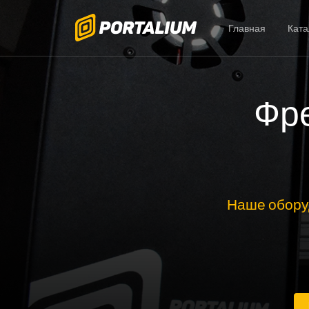
Главная
Ката
Фре
Наше обору