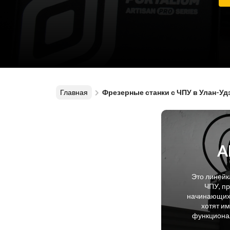
Главная
Фрезерные станки с ЧПУ в Улан-Уд
A
Это линейк
ЧПУ, п
начинающих 
хотят и
функционал