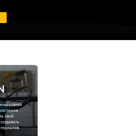
е
N
лены станки
мастеров,
ть свой
создавать
атериалов.