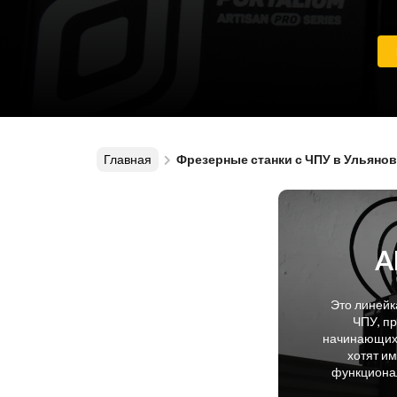
Главная
Фрезерные станки с ЧПУ в Ульянов
A
Это линейк
ЧПУ, п
начинающих 
хотят и
функционал