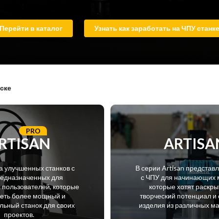
Перейти в каталог
Узнать как заработать на ЧПУ станк
ске
PRO
RTISAN
ARTISA
а улучшенных станков с
В серии Artisan представ
редназначенных для
с ЧПУ для начинающих 
пользователей, которые
которые хотят раскры
меть более мощный и
творческий потенциал и 
ьный станок для своих
изделия из различных м
проектов.