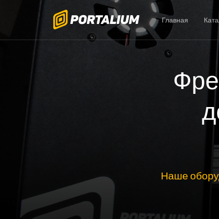
Главная
Ката
Фре
д
Наше обору