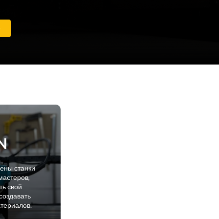
е
N
лены станки
мастеров,
ть свой
создавать
атериалов.