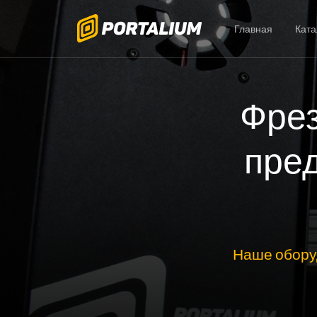
Главная
Ката
Фрез
пред
Наше обору