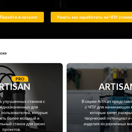
Перейти в каталог
Узнать как заработать на ЧПУ станк
ске
PRO
RTISAN
ARTISA
а улучшенных станков с
В серии Artisan представ
редназначенных для
с ЧПУ для начинающих 
пользователей, которые
которые хотят раскры
меть более мощный и
творческий потенциал и 
ьный станок для своих
изделия из различных м
проектов.