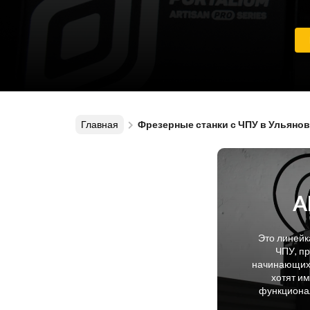
Главная
Фрезерные станки с ЧПУ в Ульянов
A
Это линейк
ЧПУ, п
начинающих 
хотят и
функционал