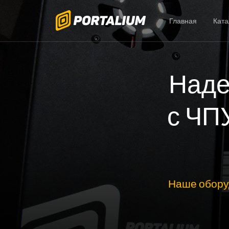
Главная
Ката
Наде
с ЧП
Наше обору