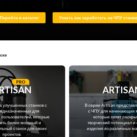
Перейти в каталог
Узнать как заработать на ЧПУ станк
ске
PRO
RTISAN
ARTISA
а улучшенных станков с
В серии Artisan представ
редназначенных для
с ЧПУ для начинающих 
пользователей, которые
которые хотят раскры
меть более мощный и
творческий потенциал и 
ьный станок для своих
изделия из различных м
проектов.