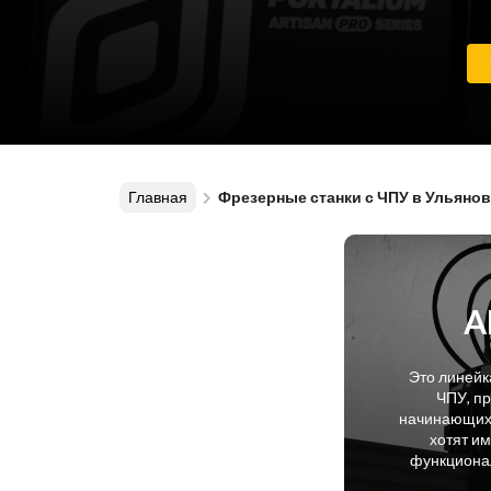
Главная
Фрезерные станки с ЧПУ в Ульянов
A
Это линейк
ЧПУ, п
начинающих 
хотят и
функционал