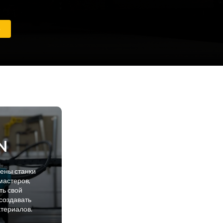
е
N
лены станки
мастеров,
ть свой
создавать
атериалов.