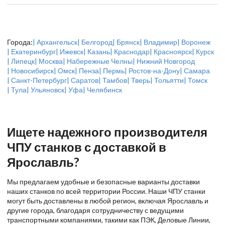
Города:
| Архангельск
| Белгород
| Брянск
| Владимир
| Воронеж
| Екатеринбург
| Ижевск
| Казань
| Краснодар
| Красноярск
| Курск
| Липецк
| Москва
| Набережные Челны
| Нижний Новгород
| Новосибирск
| Омск
| Пенза
| Пермь
| Ростов-на-Дону
| Самара
| Санкт-Петербург
| Саратов
| Тамбов
| Тверь
| Тольятти
| Томск
| Тула
| Ульяновск
| Уфа
| Челябинск
Ищете надежного производителя
ЧПУ станков с доставкой в
Ярославль?
Мы предлагаем удобные и безопасные варианты доставки
наших станков по всей территории России. Наши ЧПУ станки
могут быть доставлены в любой регион, включая Ярославль и
другие города, благодаря сотрудничеству с ведущими
транспортными компаниями, такими как ПЭК, Деловые Линии,