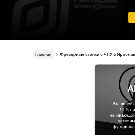
Главная
Фрезерные станки с ЧПУ в Яросла
A
Это линейк
ЧПУ, п
начинающих 
хотят и
функционал