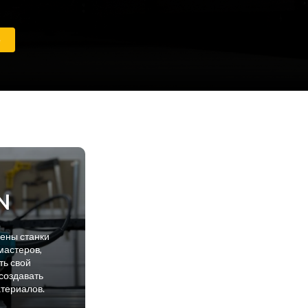
е
N
лены станки
мастеров,
ть свой
создавать
атериалов.