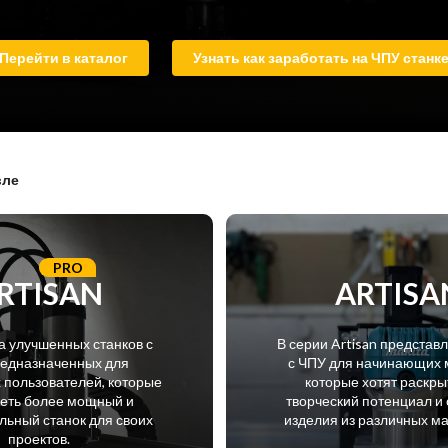
Перейти в каталог
Узнать как заработать на ЧПУ станк
вле
PRO
RTISAN
ARTISA
а улучшенных станков с
В серии Artisan представ
редназначенных для
с ЧПУ для начинающих 
пользователей, которые
которые хотят раскры
меть более мощный и
творческий потенциал и 
ьный станок для своих
изделия из различных м
проектов.