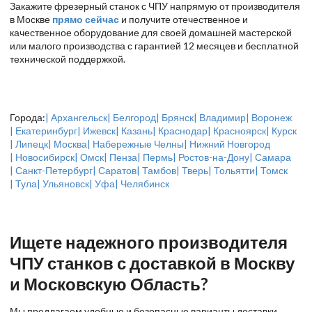
Закажите фрезерный станок с ЧПУ напрямую от производителя
в Москве
прямо сейчас
и получите отечественное и
качественное оборудование для своей домашней мастерской
или малого производства с гарантией 12 месяцев и бесплатной
технической поддержкой.
Города:
| Архангельск
| Белгород
| Брянск
| Владимир
| Воронеж
| Екатеринбург
| Ижевск
| Казань
| Краснодар
| Красноярск
| Курск
| Липецк
| Москва
| Набережные Челны
| Нижний Новгород
| Новосибирск
| Омск
| Пенза
| Пермь
| Ростов-на-Дону
| Самара
| Санкт-Петербург
| Саратов
| Тамбов
| Тверь
| Тольятти
| Томск
| Тула
| Ульяновск
| Уфа
| Челябинск
Ищете надежного производителя
ЧПУ станков с доставкой в Москву
и Московскую Область?
Мы предлагаем удобные и безопасные варианты доставки