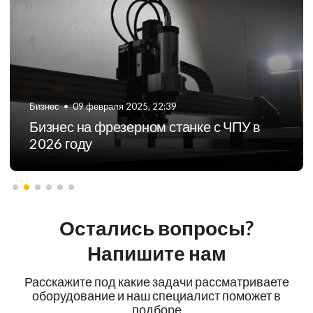
5, 22:39
Бизнес
•
01 мая 2026, 16:1
ном станке с ЧПУ в
G-коды для станков
такое?
Остались вопросы?
Напишите нам
Расскажите под какие задачи рассматриваете
оборудование и наш специалист поможет в
подборе