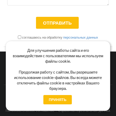
соглашаюсь на обработку
персональных данных
Для улучшения работы сайта и его
взаимодействия с пользователями мы используем
файлы cookie.
Главная
Каталог
Блог
Доставка и оплата
Продолжая работу с сайтом, Вы разрешаете
использование cookie-файлов. Вы всегда можете
Контакты
отключить файлы cookie в настройках Вашего
браузера.
Каталог станков:
Для дома
3D обработка
Для балясин
Для мебели
Для фанеры
Напольные
Для дерева
ПРИНЯТЬ
Для пластика
Универсальные
Пользовательское соглашение
Обработка персональных данных