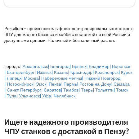
Portalium – производитель фрезерно-гравировальных станков с
ЧПУ для малого бизнеса и хобби с доставкой по всей России и
доступными ценами. Наличный и безналичный расчет.
Города:
| Архангельск
| Белгород
| Брянск
| Владимир
| Воронеж
| Екатеринбург
| Ижевск
| Казань
| Краснодар
| Красноярск
| Курск
| Липецк
| Москва
| Набережные Челны
| Нижний Новгород
| Новосибирск
| Омск
| Пенза
| Пермь
| Ростов-на-Дону
| Самара
| Санкт-Петербург
| Саратов
| Тамбов
| Тверь
| Тольятти
| Томск
| Тула
| Ульяновск
| Уфа
| Челябинск
Ищете надежного производителя
ЧПУ станков с доставкой в Пензу?