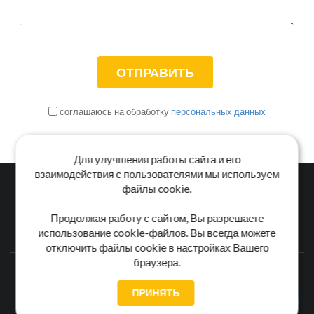
соглашаюсь на обработку
персональных данных
Для улучшения работы сайта и его
взаимодействия с пользователями мы используем
файлы cookie.
Главная
Каталог
Блог
Доставка и оплата
Продолжая работу с сайтом, Вы разрешаете
использование cookie-файлов. Вы всегда можете
Контакты
отключить файлы cookie в настройках Вашего
браузера.
Каталог станков:
Для дома
3D обработка
Для балясин
Для мебели
Для фанеры
Напольные
Для дерева
ПРИНЯТЬ
Для пластика
Универсальные