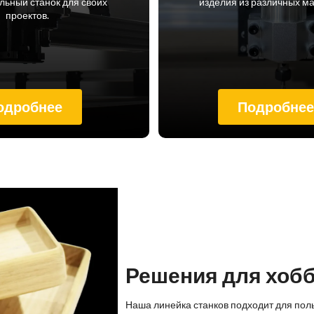
ьный станок для своих
изделия из различных м
проектов.
одробнее
Подробне
Решения для хоб
Наша линейка станков подходит для пол