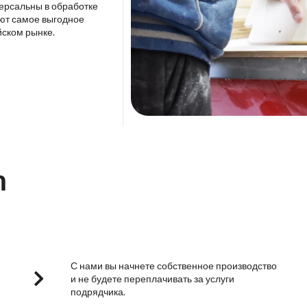
версальны в обработке
ют самое выгодное
йском рынке.
m
С нами вы начнете собственное производство
и не будете переплачивать за услуги
подрядчика.