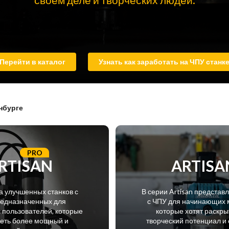
Перейти в каталог
Узнать как заработать на ЧПУ станк
нбурге
PRO
RTISAN
ARTISA
а улучшенных станков с
В серии Artisan представ
редназначенных для
с ЧПУ для начинающих 
пользователей, которые
которые хотят раскры
меть более мощный и
творческий потенциал и 