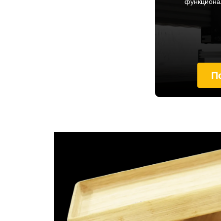
функционал
П