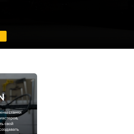
е
N
лены станки
мастеров,
ть свой
создавать