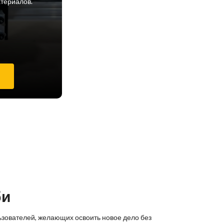
атериалов.
е
би
ьзователей, желающих освоить новое дело без