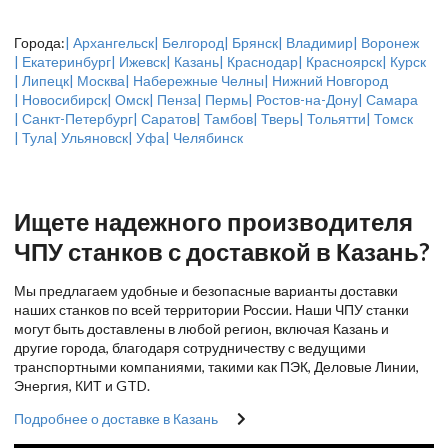
Города:
| Архангельск
| Белгород
| Брянск
| Владимир
| Воронеж
| Екатеринбург
| Ижевск
| Казань
| Краснодар
| Красноярск
| Курск
| Липецк
| Москва
| Набережные Челны
| Нижний Новгород
| Новосибирск
| Омск
| Пенза
| Пермь
| Ростов-на-Дону
| Самара
| Санкт-Петербург
| Саратов
| Тамбов
| Тверь
| Тольятти
| Томск
| Тула
| Ульяновск
| Уфа
| Челябинск
Ищете надежного производителя
ЧПУ станков с доставкой в Казань?
Мы предлагаем удобные и безопасные варианты доставки
наших станков по всей территории России. Наши ЧПУ станки
могут быть доставлены в любой регион, включая Казань и
другие города, благодаря сотрудничеству с ведущими
транспортными компаниями, такими как ПЭК, Деловые Линии,
Энергия, КИТ и GTD.
Подробнее о доставке в Казань