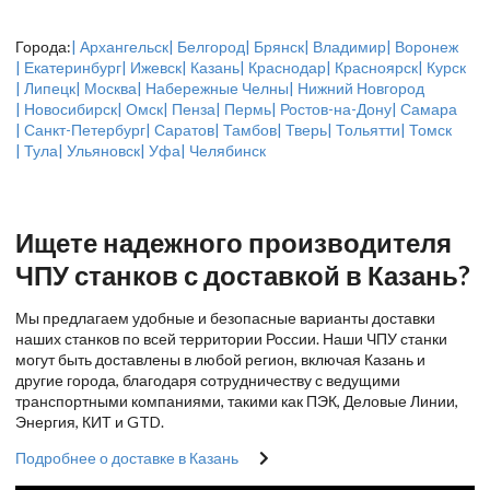
Города:
| Архангельск
| Белгород
| Брянск
| Владимир
| Воронеж
| Екатеринбург
| Ижевск
| Казань
| Краснодар
| Красноярск
| Курск
| Липецк
| Москва
| Набережные Челны
| Нижний Новгород
| Новосибирск
| Омск
| Пенза
| Пермь
| Ростов-на-Дону
| Самара
| Санкт-Петербург
| Саратов
| Тамбов
| Тверь
| Тольятти
| Томск
| Тула
| Ульяновск
| Уфа
| Челябинск
Ищете надежного производителя
ЧПУ станков с доставкой в Казань?
Мы предлагаем удобные и безопасные варианты доставки
наших станков по всей территории России. Наши ЧПУ станки
могут быть доставлены в любой регион, включая Казань и
другие города, благодаря сотрудничеству с ведущими
транспортными компаниями, такими как ПЭК, Деловые Линии,
Энергия, КИТ и GTD.
Подробнее о доставке в Казань