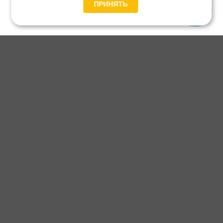
ПРИНЯТЬ
Главная
Каталог
Блог
Доставка и оплата
Контакты
Каталог станков:
Для дома
3D обработка
Для балясин
Для мебели
Для фанеры
Напольные
Для дерева
Для пластика
Универсальные