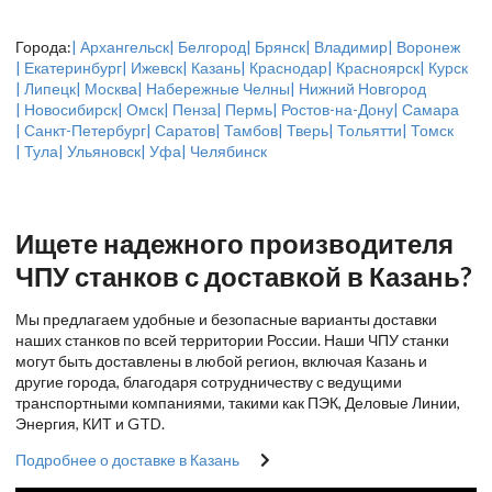
Города:
| Архангельск
| Белгород
| Брянск
| Владимир
| Воронеж
| Екатеринбург
| Ижевск
| Казань
| Краснодар
| Красноярск
| Курск
| Липецк
| Москва
| Набережные Челны
| Нижний Новгород
| Новосибирск
| Омск
| Пенза
| Пермь
| Ростов-на-Дону
| Самара
| Санкт-Петербург
| Саратов
| Тамбов
| Тверь
| Тольятти
| Томск
| Тула
| Ульяновск
| Уфа
| Челябинск
Ищете надежного производителя
ЧПУ станков с доставкой в Казань?
Мы предлагаем удобные и безопасные варианты доставки
наших станков по всей территории России. Наши ЧПУ станки
могут быть доставлены в любой регион, включая Казань и
другие города, благодаря сотрудничеству с ведущими
транспортными компаниями, такими как ПЭК, Деловые Линии,
Энергия, КИТ и GTD.
Подробнее о доставке в Казань