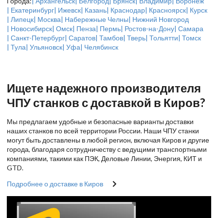
Города:
| Архангельск
| Белгород
| Брянск
| Владимир
| Воронеж
| Екатеринбург
| Ижевск
| Казань
| Краснодар
| Красноярск
| Курск
| Липецк
| Москва
| Набережные Челны
| Нижний Новгород
| Новосибирск
| Омск
| Пенза
| Пермь
| Ростов-на-Дону
| Самара
| Санкт-Петербург
| Саратов
| Тамбов
| Тверь
| Тольятти
| Томск
| Тула
| Ульяновск
| Уфа
| Челябинск
Ищете надежного производителя
ЧПУ станков с доставкой в Киров?
Мы предлагаем удобные и безопасные варианты доставки
наших станков по всей территории России. Наши ЧПУ станки
могут быть доставлены в любой регион, включая Киров и другие
города, благодаря сотрудничеству с ведущими транспортными
компаниями, такими как ПЭК, Деловые Линии, Энергия, КИТ и
GTD.
Подробнее о доставке в Киров