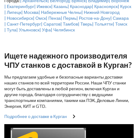
Города:
| Архангельск
| Белгород
| Брянск
| Владимир
| Воронеж
| Екатеринбург
| Ижевск
| Казань
| Краснодар
| Красноярск
| Курск
| Липецк
| Москва
| Набережные Челны
| Нижний Новгород
| Новосибирск
| Омск
| Пенза
| Пермь
| Ростов-на-Дону
| Самара
| Санкт-Петербург
| Саратов
| Тамбов
| Тверь
| Тольятти
| Томск
| Тула
| Ульяновск
| Уфа
| Челябинск
Ищете надежного производителя
ЧПУ станков с доставкой в Курган?
Мы предлагаем удобные и безопасные варианты доставки
наших станков по всей территории России. Наши ЧПУ станки
могут быть доставлены в любой регион, включая Курган и
другие города, благодаря сотрудничеству с ведущими
транспортными компаниями, такими как ПЭК, Деловые Линии,
Энергия, КИТ и GTD.
Подробнее о доставке в Курган