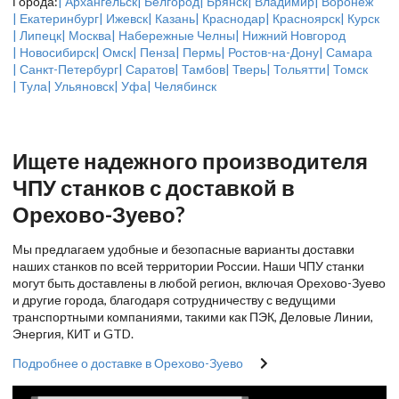
Города:
| Архангельск
| Белгород
| Брянск
| Владимир
| Воронеж
| Екатеринбург
| Ижевск
| Казань
| Краснодар
| Красноярск
| Курск
| Липецк
| Москва
| Набережные Челны
| Нижний Новгород
| Новосибирск
| Омск
| Пенза
| Пермь
| Ростов-на-Дону
| Самара
| Санкт-Петербург
| Саратов
| Тамбов
| Тверь
| Тольятти
| Томск
| Тула
| Ульяновск
| Уфа
| Челябинск
Ищете надежного производителя
ЧПУ станков с доставкой в
Орехово-Зуево?
Мы предлагаем удобные и безопасные варианты доставки
наших станков по всей территории России. Наши ЧПУ станки
могут быть доставлены в любой регион, включая Орехово-Зуево
и другие города, благодаря сотрудничеству с ведущими
транспортными компаниями, такими как ПЭК, Деловые Линии,
Энергия, КИТ и GTD.
Подробнее о доставке в Орехово-Зуево