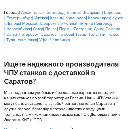
Города:
| Архангельск
| Белгород
| Брянск
| Владимир
| Воронеж
| Екатеринбург
| Ижевск
| Казань
| Краснодар
| Красноярск
| Курск
| Липецк
| Москва
| Набережные Челны
| Нижний Новгород
| Новосибирск
| Омск
| Пенза
| Пермь
| Ростов-на-Дону
| Самара
| Санкт-Петербург
| Саратов
| Тамбов
| Тверь
| Тольятти
| Томск
| Тула
| Ульяновск
| Уфа
| Челябинск
Ищете надежного производителя
ЧПУ станков с доставкой в
Саратов?
Мы предлагаем удобные и безопасные варианты доставки
наших станков по всей территории России. Наши ЧПУ станки
могут быть доставлены в любой регион, включая Саратов и
другие города, благодаря сотрудничеству с ведущими
транспортными компаниями, такими как ПЭК, Деловые Линии,
Энергия, КИТ и GTD.