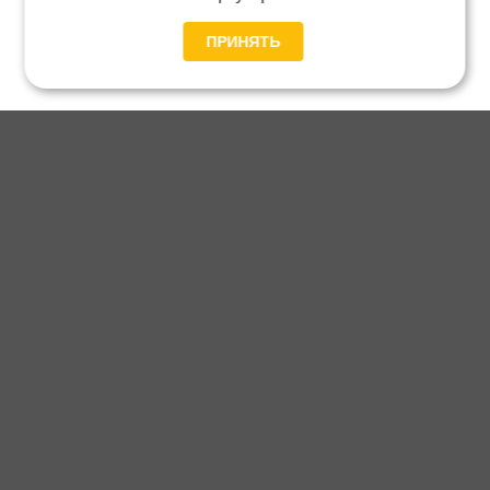
ПРИНЯТЬ
Главная
Каталог
Блог
Доставка и оплата
Контакты
Каталог станков:
Для дома
3D обработка
Для балясин