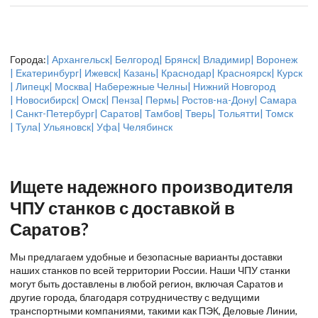
Города:
| Архангельск
| Белгород
| Брянск
| Владимир
| Воронеж
| Екатеринбург
| Ижевск
| Казань
| Краснодар
| Красноярск
| Курск
| Липецк
| Москва
| Набережные Челны
| Нижний Новгород
| Новосибирск
| Омск
| Пенза
| Пермь
| Ростов-на-Дону
| Самара
| Санкт-Петербург
| Саратов
| Тамбов
| Тверь
| Тольятти
| Томск
| Тула
| Ульяновск
| Уфа
| Челябинск
Ищете надежного производителя
ЧПУ станков с доставкой в
Саратов?
Мы предлагаем удобные и безопасные варианты доставки
наших станков по всей территории России. Наши ЧПУ станки
могут быть доставлены в любой регион, включая Саратов и
другие города, благодаря сотрудничеству с ведущими
транспортными компаниями, такими как ПЭК, Деловые Линии,