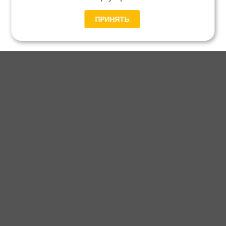
ПРИНЯТЬ
Главная
Каталог
Блог
Доставка и оплата
Контакты
Каталог станков:
Для дома
3D обработка
Для балясин