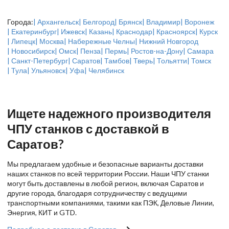
Города:
| Архангельск
| Белгород
| Брянск
| Владимир
| Воронеж
| Екатеринбург
| Ижевск
| Казань
| Краснодар
| Красноярск
| Курск
| Липецк
| Москва
| Набережные Челны
| Нижний Новгород
| Новосибирск
| Омск
| Пенза
| Пермь
| Ростов-на-Дону
| Самара
| Санкт-Петербург
| Саратов
| Тамбов
| Тверь
| Тольятти
| Томск
| Тула
| Ульяновск
| Уфа
| Челябинск
Ищете надежного производителя
ЧПУ станков с доставкой в
Саратов?
Мы предлагаем удобные и безопасные варианты доставки
наших станков по всей территории России. Наши ЧПУ станки
могут быть доставлены в любой регион, включая Саратов и
другие города, благодаря сотрудничеству с ведущими
транспортными компаниями, такими как ПЭК, Деловые Линии,
Энергия, КИТ и GTD.