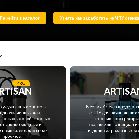
Перейти в каталог
Узнать как заработать на ЧПУ станк
е
PRO
RTISAN
ARTISA
а улучшенных станков с
В серии Artisan представ
редназначенных для
с ЧПУ для начинающих 
пользователей, которые
которые хотят раскры
меть более мощный и
творческий потенциал и 
ьный станок для своих
изделия из различных м
проектов.