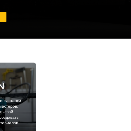
е
N
лены станки
мастеров,
ть свой
создавать
атериалов.