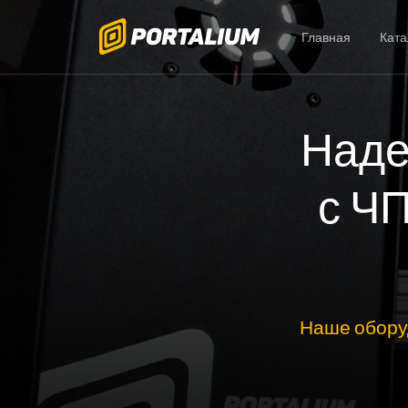
Главная
Ката
Наде
с Ч
Наше обору