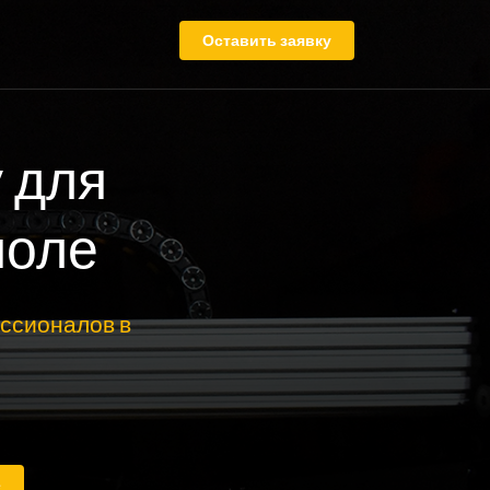
Оставить заявку
 для
поле
ссионалов в
е