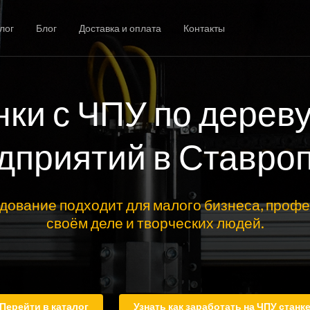
лог
Блог
Доставка и оплата
Контакты
нки с ЧПУ по дереву
дприятий в Ставро
дование подходит для малого бизнеса, профе
своём деле и творческих людей.
Перейти в каталог
Узнать как заработать на ЧПУ станк