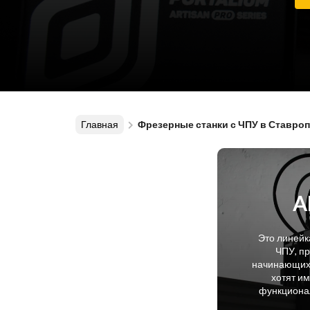
Главная
Фрезерные станки с ЧПУ в Ставро
A
Это линейк
ЧПУ, п
начинающих 
хотят и
функционал