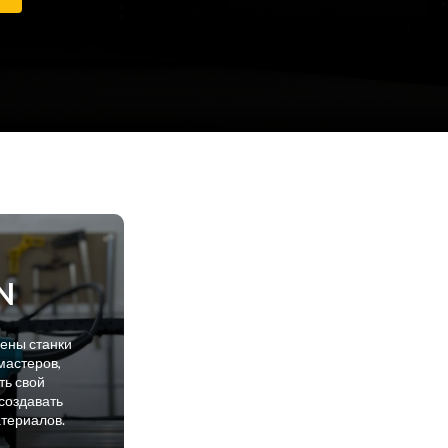
N
лены станки
мастеров,
ть свой
создавать
атериалов.