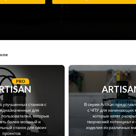
поле
PRO
RTISAN
ARTISA
а улучшенных станков с
В серии Artisan представ
редназначенных для
с ЧПУ для начинающих 
пользователей, которые
которые хотят раскры
меть более мощный и
творческий потенциал и 
ьный станок для своих
изделия из различных м
проектов.