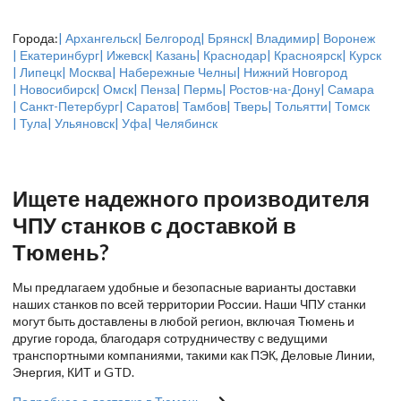
Города:
| Архангельск
| Белгород
| Брянск
| Владимир
| Воронеж
| Екатеринбург
| Ижевск
| Казань
| Краснодар
| Красноярск
| Курск
| Липецк
| Москва
| Набережные Челны
| Нижний Новгород
| Новосибирск
| Омск
| Пенза
| Пермь
| Ростов-на-Дону
| Самара
| Санкт-Петербург
| Саратов
| Тамбов
| Тверь
| Тольятти
| Томск
| Тула
| Ульяновск
| Уфа
| Челябинск
Ищете надежного производителя
ЧПУ станков с доставкой в
Тюмень?
Мы предлагаем удобные и безопасные варианты доставки
наших станков по всей территории России. Наши ЧПУ станки
могут быть доставлены в любой регион, включая Тюмень и
другие города, благодаря сотрудничеству с ведущими
транспортными компаниями, такими как ПЭК, Деловые Линии,
Энергия, КИТ и GTD.