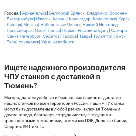
Города:
| Архангельск
| Белгород
| Брянск
| Владимир
| Воронеж
| Екатеринбург
| Ижевск
| Казань
| Краснодар
| Красноярск
| Курск
| Липецк
| Москва
| Набережные Челны
| Нижний Новгород
| Новосибирск
| Омск
| Пенза
| Пермь
| Ростов-на-Дону
| Самара
| Санкт-Петербург
| Саратов
| Тамбов
| Тверь
| Тольятти
| Томск
| Тула
| Ульяновск
| Уфа
| Челябинск
Ищете надежного производителя
ЧПУ станков с доставкой в
Тюмень?
Мы предлагаем удобные и безопасные варианты доставки
наших станков по всей территории России. Наши ЧПУ станки
могут быть доставлены в любой регион, включая Тюмень и
другие города, благодаря сотрудничеству с ведущими
транспортными компаниями, такими как ПЭК, Деловые Линии,
Энергия, КИТ и GTD.