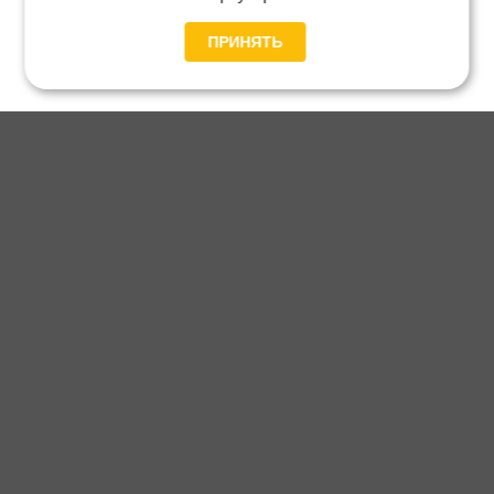
ПРИНЯТЬ
Главная
Каталог
Блог
Доставка и оплата
Контакты
Каталог станков:
Для дома
3D обработка
Для балясин