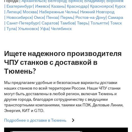
Города:
| Архангельск
| Белгород
| Брянск
| Владимир
| Воронеж
| Екатеринбург
| Ижевск
| Казань
| Краснодар
| Красноярск
| Курск
| Липецк
| Москва
| Набережные Челны
| Нижний Новгород
| Новосибирск
| Омск
| Пенза
| Пермь
| Ростов-на-Дону
| Самара
| Санкт-Петербург
| Саратов
| Тамбов
| Тверь
| Тольятти
| Томск
| Тула
| Ульяновск
| Уфа
| Челябинск
Ищете надежного производителя
ЧПУ станков с доставкой в
Тюмень?
Мы предлагаем удобные и безопасные варианты доставки
наших станков по всей территории России. Наши ЧПУ станки
могут быть доставлены в любой регион, включая Тюмень и
другие города, благодаря сотрудничеству с ведущими
транспортными компаниями, такими как ПЭК, Деловые Линии,
Энергия, КИТ и GTD.
Подробнее о доставке в Тюмень