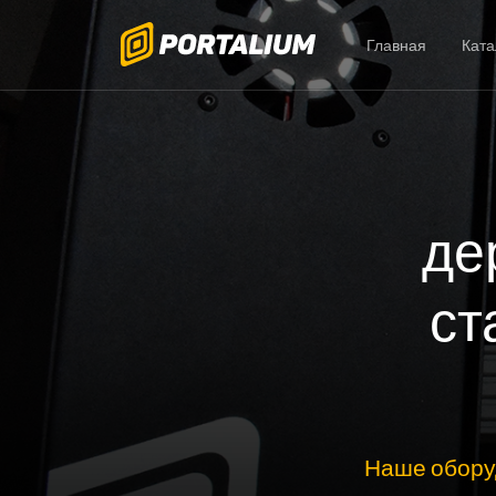
Главная
Ката
де
ст
Наше обору