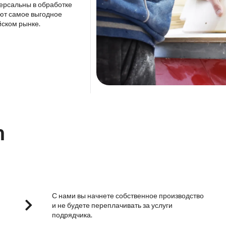
версальны в обработке
ют самое выгодное
йском рынке.
m
С нами вы начнете собственное производство
и не будете переплачивать за услуги
подрядчика.