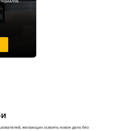
атериалов.
е
би
ьзователей, желающих освоить новое дело без