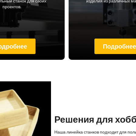
ьный станок для своих
изделия из различных м
проектов.
одробнее
Подробне
Решения для хоб
Наша линейка станков подходит для пол