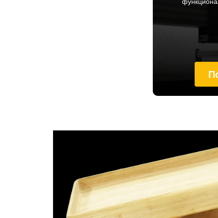
функционал
П