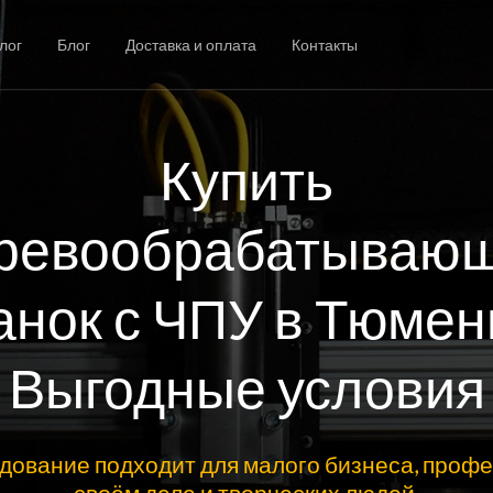
лог
Блог
Доставка и оплата
Контакты
Купить
ревообрабатываю
анок с ЧПУ в Тюмен
Выгодные условия
дование подходит для малого бизнеса, профе
своём деле и творческих людей.