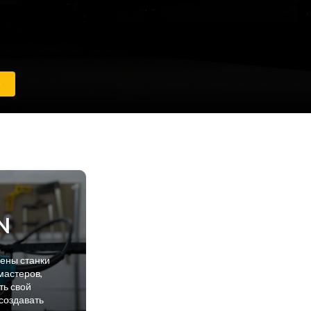
е
N
лены станки
мастеров,
ть свой
создавать