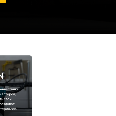
N
лены станки
мастеров,
ть свой
создавать
атериалов.