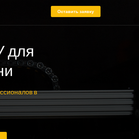
Оставить заявку
У для
ни
ссионалов в
е