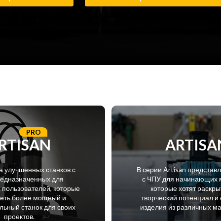
PRO
RTISAN
ARTISA
а улучшенных станков с
В серии Artisan представ
редназначенных для
с ЧПУ для начинающих 
пользователей, которые
которые хотят раскры
меть более мощный и
творческий потенциал и 
ьный станок для своих
изделия из различных м
проектов.