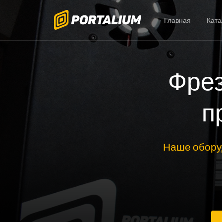
Главная
Ката
Фрез
п
Наше обору