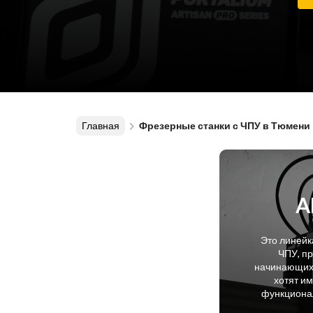
Главная
Фрезерные станки с ЧПУ в Тюмени
A
Это линейк
ЧПУ, п
начинающих 
хотят и
функционал