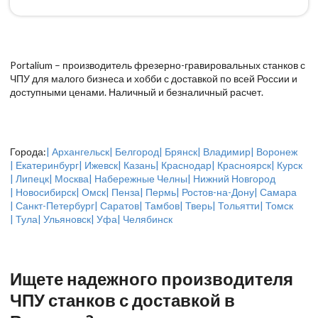
Portalium – производитель фрезерно-гравировальных станков с
ЧПУ для малого бизнеса и хобби с доставкой по всей России и
доступными ценами. Наличный и безналичный расчет.
Города:
| Архангельск
| Белгород
| Брянск
| Владимир
| Воронеж
| Екатеринбург
| Ижевск
| Казань
| Краснодар
| Красноярск
| Курск
| Липецк
| Москва
| Набережные Челны
| Нижний Новгород
| Новосибирск
| Омск
| Пенза
| Пермь
| Ростов-на-Дону
| Самара
| Санкт-Петербург
| Саратов
| Тамбов
| Тверь
| Тольятти
| Томск
| Тула
| Ульяновск
| Уфа
| Челябинск
Ищете надежного производителя
ЧПУ станков с доставкой в