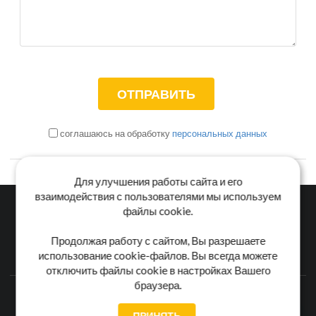
соглашаюсь на обработку
персональных данных
Для улучшения работы сайта и его
взаимодействия с пользователями мы используем
файлы cookie.
Главная
Каталог
Блог
Доставка и оплата
Продолжая работу с сайтом, Вы разрешаете
использование cookie-файлов. Вы всегда можете
Контакты
отключить файлы cookie в настройках Вашего
браузера.
Каталог станков:
Для дома
3D обработка
Для балясин
Для мебели
Для фанеры
Напольные
Для дерева
ПРИНЯТЬ